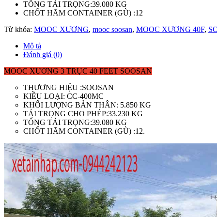
TỔNG TẢI TRỌNG:39.080 KG
CHỐT HÃM CONTAINER (GÙ) :12
Từ khóa:
MOOC XƯƠNG
,
mooc soosan
,
MOOC XƯƠNG 40F
,
S
Mô tả
Đánh giá (0)
MOOC XƯƠNG 3 TRỤC 40 FEET SOOSAN
THƯƠNG HIỆU :SOOSAN
KIỀU LOẠI: CC-400MC
KHỐI LƯỢNG BẢN THÂN: 5.850 KG
TẢI TRỌNG CHO PHÉP:33.230 KG
TỔNG TẢI TRỌNG:39.080 KG
CHỐT HÃM CONTAINER (GÙ) :12.