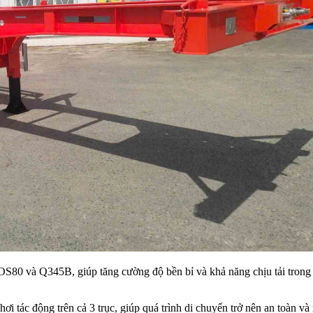
S80 và Q345B, giúp tăng cường độ bền bỉ và khả năng chịu tải trong 
i tác động trên cả 3 trục, giúp quá trình di chuyển trở nên an toàn v