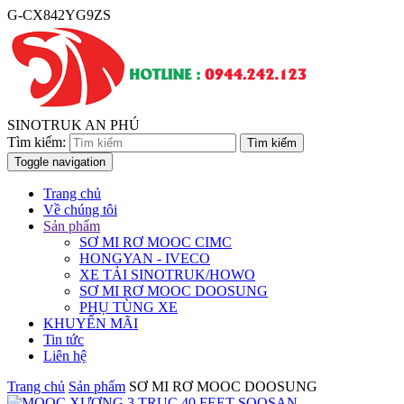
G-CX842YG9ZS
SINOTRUK AN PHÚ
Tìm kiếm:
Toggle navigation
Trang chủ
Về chúng tôi
Sản phẩm
SƠ MI RƠ MOOC CIMC
HONGYAN - IVECO
XE TẢI SINOTRUK/HOWO
SƠ MI RƠ MOOC DOOSUNG
PHỤ TÙNG XE
KHUYẾN MÃI
Tin tức
Liên hệ
Trang chủ
Sản phẩm
SƠ MI RƠ MOOC DOOSUNG