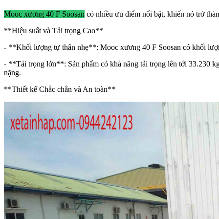
Mooc xương 40 F Soosan
có nhiều ưu điểm nổi bật, khiến nó trở thà
**Hiệu suất và Tải trọng Cao**
- **Khối lượng tự thân nhẹ**: Mooc xương 40 F Soosan có khối lượng
- **Tải trọng lớn**: Sản phẩm có khả năng tải trọng lên tới 33.230 
nặng.
**Thiết kế Chắc chắn và An toàn**