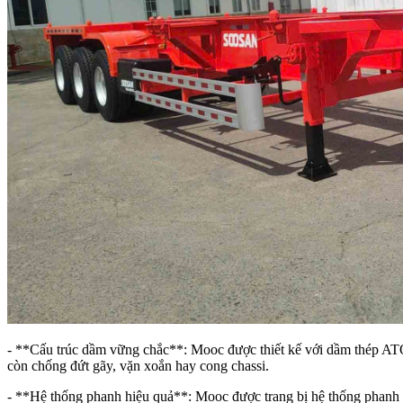
- **Cấu trúc dầm vững chắc**: Mooc được thiết kế với dầm thép ATO
còn chống đứt gãy, vặn xoắn hay cong chassi.
- **Hệ thống phanh hiệu quả**: Mooc được trang bị hệ thống phanh hơ