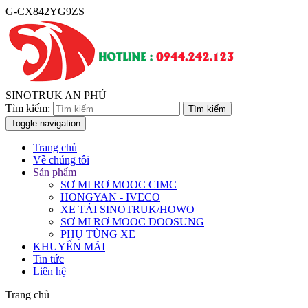
G-CX842YG9ZS
SINOTRUK AN PHÚ
Tìm kiếm:
Toggle navigation
Trang chủ
Về chúng tôi
Sản phẩm
SƠ MI RƠ MOOC CIMC
HONGYAN - IVECO
XE TẢI SINOTRUK/HOWO
SƠ MI RƠ MOOC DOOSUNG
PHỤ TÙNG XE
KHUYẾN MÃI
Tin tức
Liên hệ
Trang chủ