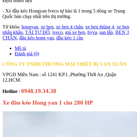
kiệm nhiên liệu
- Xe đầu kéo Hongyan Iveco tự hào là 1 trong 5 dòng xe Trung
Quốc bán chạy nhất trên thị trường.
Từ khóa:
hongyan
,
xe ben
,
xe ben 4 chân
,
xe ben thùng 4
,
xe ben
nhập khẩu
,
TẢI TỰ ĐỔ
,
iveco
,
giá xe ben
,
hyva
,
san lấp
,
BEN 3
CHÂN
,
đầu kéo hong yan
,
đầu kéo 1 cầu
Mô tả
Đánh giá (0)
CÔNG TY TNHH THƯƠNG MẠI THIẾT BỊ VẠN XUÂN
VPGD Miền Nam : số 1241 KP.1 ,Phường Thới An ,Quận
12,HCM.
0948.19.34.38
Hotline
:
Xe đầu kéo Hong yan 1 cầu 280 HP