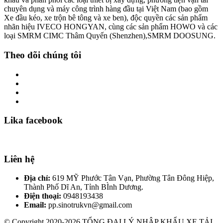
chuyên dụng và máy công trình hàng đầu tại Việt Nam (bao gồm
Xe đầu kéo, xe trộn bê tông và xe ben), độc quyền các sản phẩm
nhãn hiệu IVECO HONGYAN, cùng các sản phẩm HOWO và các
loại SMRM CIMC Thâm Quyến (Shenzhen),SMRM DOOSUNG.
Theo dõi chúng tôi
Lika facebook
Liên hệ
Địa chỉ:
619 MỸ Phước Tân Vạn, Phường Tân Đông Hiệp,
Thành Phố Dĩ An, Tỉnh BÌnh Dương.
Điện thoại:
0948193438
Email:
pp.sinotrukvn@gmail.com
© Copyright 2020-2026 TỔNG ĐẠI LÝ NHẬP KHẨU XE TẢI