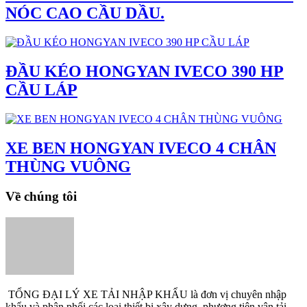
NÓC CAO CẦU DẦU.
ĐẦU KÉO HONGYAN IVECO 390 HP
CẦU LÁP
XE BEN HONGYAN IVECO 4 CHÂN
THÙNG VUÔNG
Về chúng tôi
TỔNG ĐẠI LÝ XE TẢI NHẬP KHẨU là đơn vị chuyên nhập
khẩu và phân phối các loại thiết bị xây dựng, phương tiện vận tải