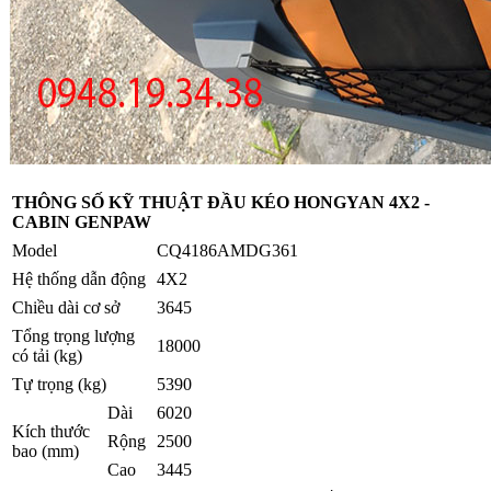
THÔNG SỐ KỸ THUẬT ĐẦU KÉO HONGYAN 4X2 -
CABIN GENPAW
Model
CQ4186AMDG361
Hệ thống dẫn động
4X2
Chiều dài cơ sở
3645
Tổng trọng lượng
18000
có tải (kg)
Tự trọng (kg)
5390
Dài
6020
Kích thước
Rộng
2500
bao (mm)
Cao
3445