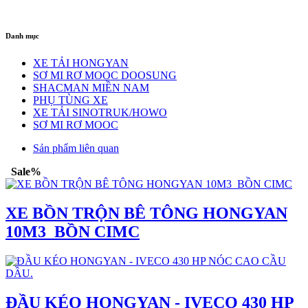
Danh mục
XE TẢI HONGYAN
SƠ MI RƠ MOOC DOOSUNG
SHACMAN MIỀN NAM
PHỤ TÙNG XE
XE TẢI SINOTRUK/HOWO
SƠ MI RƠ MOOC
Sản phẩm liên quan
Sale%
XE BỒN TRỘN BÊ TÔNG HONGYAN
10M3_BỒN CIMC
ĐẦU KÉO HONGYAN - IVECO 430 HP