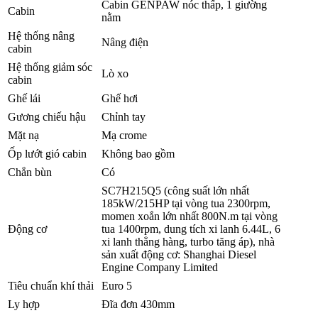
Cabin GENPAW nóc thấp, 1 giường
Cabin
nằm
Hệ thống nâng
Nâng điện
cabin
Hệ thống giảm sóc
Lò xo
cabin
Ghế lái
Ghế hơi
Gương chiếu hậu
Chỉnh tay
Mặt nạ
Mạ crome
Ốp lướt gió cabin
Không bao gồm
Chắn bùn
Có
SC7H215Q5 (công suất lớn nhất
185kW/215HP tại vòng tua 2300rpm,
momen xoắn lớn nhất 800N.m tại vòng
Động cơ
tua 1400rpm, dung tích xi lanh 6.44L, 6
xi lanh thẳng hàng, turbo tăng áp), nhà
sản xuất động cơ: Shanghai Diesel
Engine Company Limited
Tiêu chuẩn khí thải
Euro 5
Ly hợp
Đĩa đơn 430mm