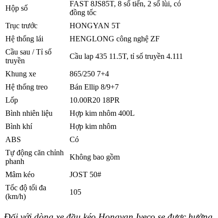
FAST 8JS85T, 8 số tiến, 2 số lùi, có
Hộp số
đồng tốc
Trục trước
HONGYAN 5T
Hệ thống lái
HENGLONG công nghệ ZF
Cầu sau / Tỉ số
Cầu lap 435 11.5T, tỉ số truyền 4.111
truyền
Khung xe
865/250 7+4
Hệ thống treo
Bán Ellip 8/9+7
Lốp
10.00R20 18PR
Bình nhiên liệu
Hợp kim nhôm 400L
Bình khí
Hợp kim nhôm
ABS
Có
Tự động căn chỉnh
Không bao gồm
phanh
Mâm kéo
JOST 50#
Tốc độ tối đa
105
(km/h)
Đối với dòng xe đầu kéo Hongyan Iveco se được hưởng