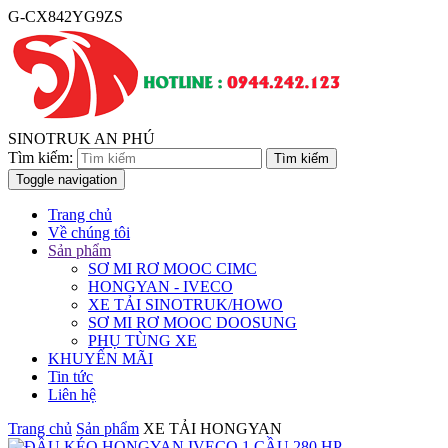
G-CX842YG9ZS
SINOTRUK AN PHÚ
Tìm kiếm:
Toggle navigation
Trang chủ
Về chúng tôi
Sản phẩm
SƠ MI RƠ MOOC CIMC
HONGYAN - IVECO
XE TẢI SINOTRUK/HOWO
SƠ MI RƠ MOOC DOOSUNG
PHỤ TÙNG XE
KHUYẾN MÃI
Tin tức
Liên hệ
Trang chủ
Sản phẩm
XE TẢI HONGYAN